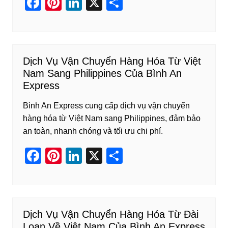
F
Pi
Li
X
S
a
nt
n
h
c
er
k
ar
e
e
e
e
Dịch Vụ Vận Chuyển Hàng Hóa Từ Việt
b
st
dI
Nam Sang Philippines Của Bình An
o
n
Express
o
Bình An Express cung cấp dịch vụ vận chuyển
k
hàng hóa từ Việt Nam sang Philippines, đảm bảo
an toàn, nhanh chóng và tối ưu chi phí.
F
Pi
Li
X
S
a
nt
n
h
c
er
k
ar
e
e
e
e
Dịch Vụ Vận Chuyển Hàng Hóa Từ Đài
b
st
dI
Loan Về Việt Nam Của Bình An Express