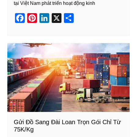
tại Việt Nam phát triển hoạt động kinh
F
Pi
Li
X
S
a
nt
n
h
c
er
k
ar
e
e
e
e
b
st
dI
o
n
o
k
Gửi Đồ Sang Đài Loan Trọn Gói Chỉ Từ
75K/Kg