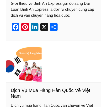
Giới thiệu về Bình An Express gửi đồ sang Đài
Loan Bình An Express là đơn vị chuyên cung cấp
dịch vụ vận chuyển hàng hóa quốc
F
Pi
Li
X
S
a
nt
n
h
c
er
k
ar
e
e
e
e
b
st
dI
o
n
o
k
Dịch Vụ Mua Hàng Hàn Quốc Về Việt
Nam
Dịch vụ mua hàng Hàn Quốc vận chuyển về Việt