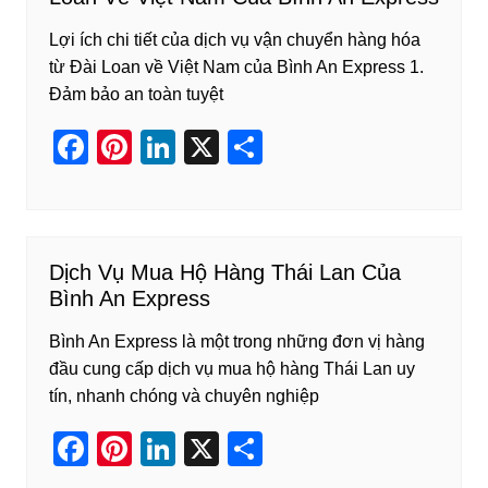
o
n
Lợi ích chi tiết của dịch vụ vận chuyển hàng hóa
o
từ Đài Loan về Việt Nam của Bình An Express 1.
k
Đảm bảo an toàn tuyệt
F
Pi
Li
X
S
a
nt
n
h
c
er
k
ar
e
e
e
e
Dịch Vụ Mua Hộ Hàng Thái Lan Của
b
st
dI
Bình An Express
o
n
Bình An Express là một trong những đơn vị hàng
o
đầu cung cấp dịch vụ mua hộ hàng Thái Lan uy
k
tín, nhanh chóng và chuyên nghiệp
F
Pi
Li
X
S
a
nt
n
h