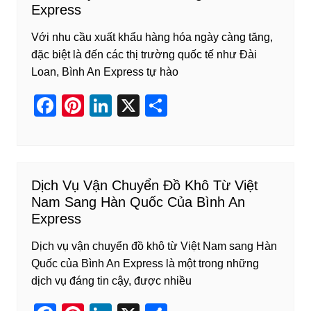
Express
Với nhu cầu xuất khẩu hàng hóa ngày càng tăng,
đặc biệt là đến các thị trường quốc tế như Đài
Loan, Bình An Express tự hào
F
Pi
Li
X
S
a
nt
n
h
c
er
k
ar
e
e
e
e
Dịch Vụ Vận Chuyển Đồ Khô Từ Việt
b
st
dI
Nam Sang Hàn Quốc Của Bình An
o
n
Express
o
Dịch vụ vận chuyển đồ khô từ Việt Nam sang Hàn
k
Quốc của Bình An Express là một trong những
dịch vụ đáng tin cậy, được nhiều