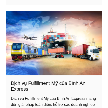
c
er
k
ar
e
e
e
e
b
st
dI
o
n
o
k
Dịch vụ Fulfillment Mỹ của Bình An
Express
Dịch vụ Fulfillment Mỹ của Bình An Express mang
đến giải pháp toàn diện, hỗ trợ các doanh nghiệp