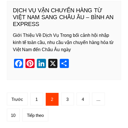
e
e
e
e
DỊCH VỤ VẬN CHUYỂN HÀNG TỪ
b
st
dI
VIỆT NAM SANG CHÂU ÂU – BÌNH AN
o
n
EXPRESS
o
Giới Thiệu Về Dịch Vụ Trong bối cảnh hội nhập
k
kinh tế toàn cầu, nhu cầu vận chuyển hàng hóa từ
Việt Nam đến Châu Âu ngày
F
Pi
Li
X
S
a
nt
n
h
c
er
k
ar
e
e
e
e
Phân
b
st
dI
Trước
1
2
3
4
…
trang
o
n
bài
10
Tiếp theo
o
viết
k