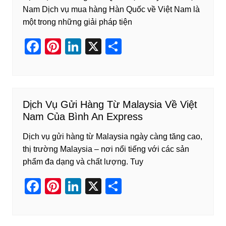
Nam Dịch vụ mua hàng Hàn Quốc về Việt Nam là
một trong những giải pháp tiện
F
Pi
Li
X
S
a
nt
n
h
c
er
k
ar
e
e
e
e
Dịch Vụ Gửi Hàng Từ Malaysia Về Việt
b
st
dI
Nam Của Bình An Express
o
n
Dịch vụ gửi hàng từ Malaysia ngày càng tăng cao,
o
thị trường Malaysia – nơi nổi tiếng với các sản
k
phẩm đa dạng và chất lượng. Tuy
F
Pi
Li
X
S
a
nt
n
h
c
er
k
ar