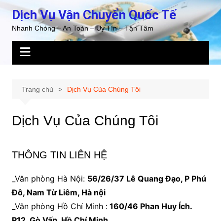
Chuyển
Dịch Vụ Vận Chuyển Quốc Tế
đến
Nhanh Chóng – An Toàn – Uy Tín – Tận Tâm
phần
nội
dung
Trang chủ
Dịch Vụ Của Chúng Tôi
Dịch Vụ Của Chúng Tôi
THÔNG TIN LIÊN HỆ
_Văn phòng Hà Nội:
56/26/37 Lê Quang Đạo, P Phú
Đô, Nam Từ Liêm, Hà nội
_Văn phòng Hồ Chí Minh :
160/46 Phan Huy Ích.
P12, Gò Vấp, Hồ Chí Minh