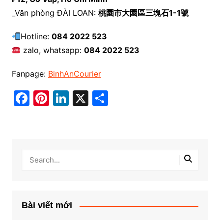
_Văn phòng ĐÀI LOAN:
桃園市大園區三塊石1-1號
Hotline:
084 2022 523
zalo, whatsapp:
084 2022 523
Fanpage:
BinhAnCourier
F
Pi
Li
X
S
a
nt
n
h
c
er
k
ar
e
e
e
e
b
st
dI
o
n
o
k
Bài viết mới