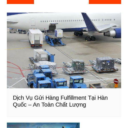
e
e
e
e
hướng
b
st
dI
bài
o
n
viết
o
k
Dịch Vụ Gửi Hàng Fulfillment Tại Hàn
Quốc – An Toàn Chất Lượng