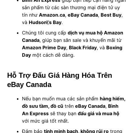
Bình An Express
giúp bạn tiếp cận hàng ngàn
sản phẩm từ các sàn thương mại điện tử uy
tín như
Amazon.ca
,
eBay Canada
,
Best Buy
,
và
Hudson\’s Bay
.
Chúng tôi cung cấp
dịch vụ mua hộ Amazon
Canada
, giúp bạn săn sale và khuyến mãi từ
Amazon Prime Day
,
Black Friday
, và
Boxing
Day
một cách dễ dàng.
Hỗ Trợ Đấu Giá Hàng Hóa Trên
eBay Canada
Nếu bạn muốn mua các sản phẩm
hàng hiếm,
đồ sưu tầm, đồ cũ
trên
eBay Canada
,
Bình
An Express
sẽ thay bạn
đấu giá và mua hộ
với mức giá tốt nhất.
Đảm bảo
tính minh bạch, không rủi ro
trong