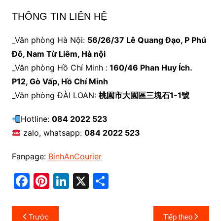
THÔNG TIN LIÊN HỆ
_Văn phòng Hà Nội:
56/26/37 Lê Quang Đạo, P Phú
Đô, Nam Từ Liêm, Hà nội
_Văn phòng Hồ Chí Minh :
160/46 Phan Huy Ích.
P12, Gò Vấp, Hồ Chí Minh
_Văn phòng ĐÀI LOAN:
桃園市大園區三塊石1-1號
Hotline:
084 2022 523
zalo, whatsapp:
084 2022 523
Fanpage:
BinhAnCourier
F
Pi
Li
X
S
a
nt
n
h
c
er
k
ar
Điều
Trước
Tiếp theo