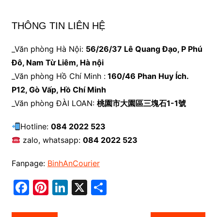
THÔNG TIN LIÊN HỆ
_Văn phòng Hà Nội:
56/26/37 Lê Quang Đạo, P Phú
Đô, Nam Từ Liêm, Hà nội
_Văn phòng Hồ Chí Minh :
160/46 Phan Huy Ích.
P12, Gò Vấp, Hồ Chí Minh
_Văn phòng ĐÀI LOAN:
桃園市大園區三塊石1-1號
Hotline:
084 2022 523
zalo, whatsapp:
084 2022 523
Fanpage:
BinhAnCourier
F
Pi
Li
X
S
a
nt
n
h