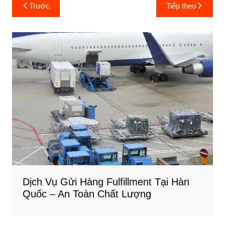
c
er
k
ar
Điều
Trước
Tiếp theo
e
e
e
e
hướng
b
st
dI
bài
o
n
viết
o
k
Dịch Vụ Gửi Hàng Fulfillment Tại Hàn
Quốc – An Toàn Chất Lượng