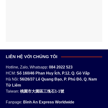
LIÊN HỆ VỚI CHÚNG TÔI
Hotline, Zalo, Whatsapp:
084 2022 523
HCM:
Số 160/46 Phan Huy Ích, P.12, Q. Gò Vấp
Hà Nội:
56/26/37 Lê Quang Đạo, P. Phú Đô, Q. Nam
Từ Liêm
Taiwan:
桃園市大園區三塊石1-1號
Fanpage:
Bình An Express Worldwide