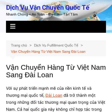
Chuyển
Dịch Vụ Vận Chuyển Quốc Tế
đến
Nhanh Chóng – An Toàn – Uy Tín – Tận Tâm
phần
nội
dung
Trang chủ
Dịch Vụ Fulfillment Quốc Tế
Vận Chuyển Hàng Từ Việt Nam Sang Đài Loan
Vận Chuyển Hàng Từ Việt Nam
Sang Đài Loan
Với sự phát triển mạnh mẽ của nền kinh tế và
thương mại quốc tế,
Đài Loan
đã trở thành một
trong những đối tác thương mại quan trọng của Việt
Nam. Cả hai quốc gia này không chỉ hợp tác trong